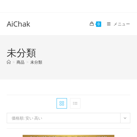
コ
ン
テ
AiChak
メニュー
0
ン
ツ
へ
未分類
ス
キ
>
商品
>
未分類
ッ
プ
価格順: 安い 高い